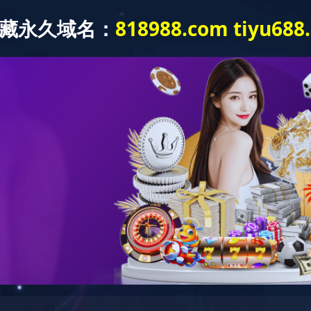
爱游戏·体育
集团产业
产品中心
爱游戏