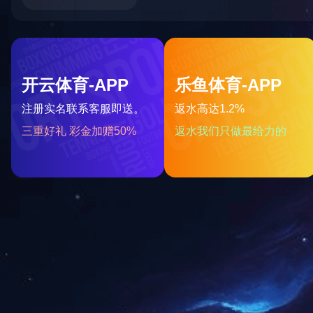
薪资面议
五险、提供食宿、交通补助、餐补、节日福利、年终奖
岗位描述
制冷机房设备操作，要求：年龄18--50，认真、细心
联系电话：李经理 18866778995
工作地点：洛城街201号