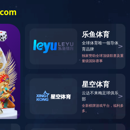
·体育
在线招聘
联系方式