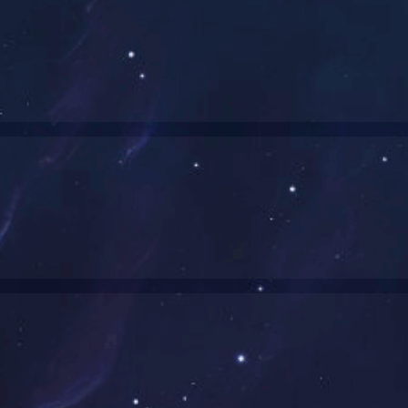
制冷工
Time：2022-08-01
|
Click：
0