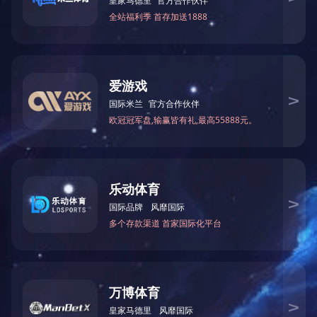
袋装鸭血
产品名称： 袋装鸭血 品牌： 天成鑫利 包装规格：
400克/袋 产品介绍： 天成鸭血的血源源自于自有
鸭厂，公司每日宰...
共3条
1